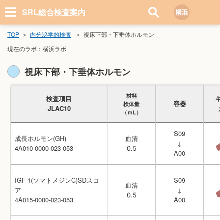
SRL総合検査案内
TOP
内分泌学的検査
視床下部・下垂体ホルモン
現在のラボ：
横浜ラボ
視床下部・下垂体ホルモン
材料
材料
検査項目
検査項目
容器
容器
検体量
検体量
JLAC10
JLAC10
（ｍL）
（ｍL）
S09
S09
成長ホルモン(GH)
成長ホルモン(GH)
血清
血清
↓
↓
4A010-0000-023-053
4A010-0000-023-053
0.5
0.5
A00
A00
IGF-1(ソマトメジンC)SDスコ
IGF-1(ソマトメジンC)SDスコ
S09
S09
血清
血清
ア
ア
↓
↓
0.5
0.5
4A015-0000-023-053
4A015-0000-023-053
A00
A00