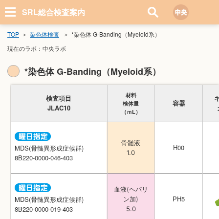
SRL総合検査案内
TOP
染色体検査
*染色体 G-Banding（Myeloid系）
現在のラボ：
中央ラボ
*染色体 G-Banding（Myeloid系）
材料
材料
検査項目
検査項目
容器
容器
検体量
検体量
JLAC10
JLAC10
（ｍL）
（ｍL）
骨髄液
骨髄液
H00
H00
MDS(骨髄異形成症候群)
MDS(骨髄異形成症候群)
1.0
1.0
8B220-0000-046-403
8B220-0000-046-403
血液(ヘパリ
血液(ヘパリ
PH5
PH5
MDS(骨髄異形成症候群)
MDS(骨髄異形成症候群)
ン加)
ン加)
8B220-0000-019-403
8B220-0000-019-403
5.0
5.0