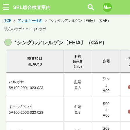
SRL総合検査案内
TOP
アレルギー検査
*シングルアレルゲン〔FEIA〕（CAP）
現在のラボ：
ＭＵＱＳラボ
*シングルアレルゲン〔FEIA〕（CAP）
材料
材料
検査項目
検査項目
容器
容器
検体量
検体量
JLAC10
JLAC10
（ｍL）
（ｍL）
S09
S09
ハルガヤ
ハルガヤ
血清
血清
↓
↓
5A100-2001-023-023
5A100-2001-023-023
0.3
0.3
A00
A00
S09
S09
ギョウギシバ
ギョウギシバ
血清
血清
↓
↓
5A100-2002-023-023
5A100-2002-023-023
0.3
0.3
A00
A00
S09
S09