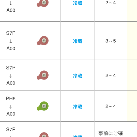
↓
2～4
A00
S7P
↓
3～5
A00
S7P
↓
2～4
A00
PH5
↓
2～4
A00
S7P
事前にご確
↓