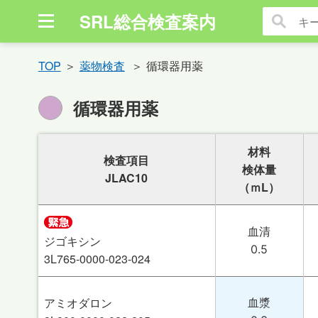
SRL総合検査案内
TOP
薬物検査
循環器用薬
循環器用薬
材料
検査項目
検体量
JLAC10
（ｍL）
血清
ジゴキシン
0.5
3L765-0000-023-024
アミオダロン
血漿