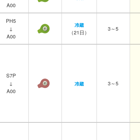
A00
PH5
↓
3～5
（21日）
A00
S7P
↓
3～5
A00