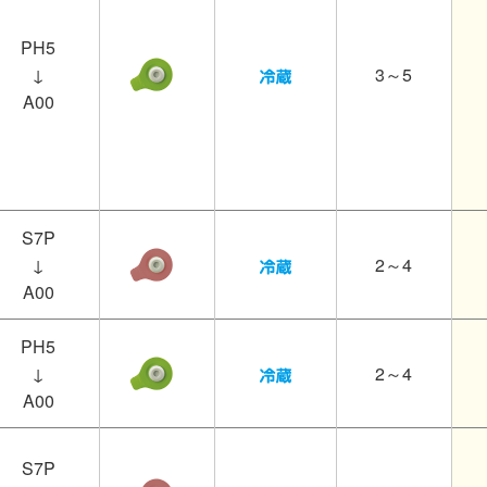
PH5
↓
3～5
A00
S7P
↓
2～4
A00
PH5
↓
2～4
A00
S7P