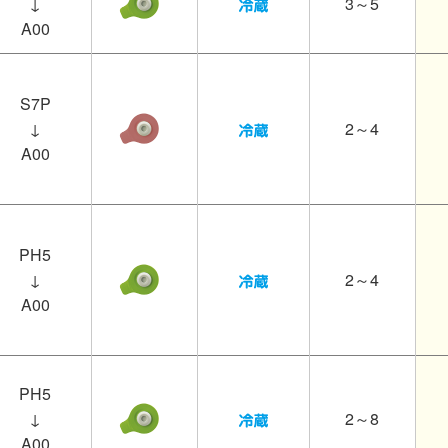
↓
3～5
A00
S7P
↓
2～4
A00
PH5
↓
2～4
A00
PH5
↓
2～8
A00