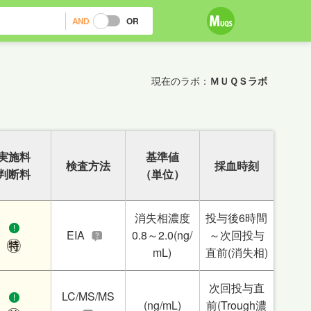
AND
OR
現在のラボ：
ＭＵＱＳラボ
実施料
基準値
検査方法
採血時刻
判断料
（単位）
消失相濃度
投与後6時間
EIA
0.8～2.0(ng/
～次回投与
mL)
直前(消失相)
次回投与直
LC/MS/MS
(ng/mL)
前(Trough濃