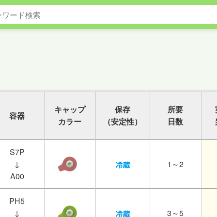
キャップ
保存
所要
容器
カラー
（安定性）
日数
S7P
↓
1～2
A00
PH5
↓
3～5