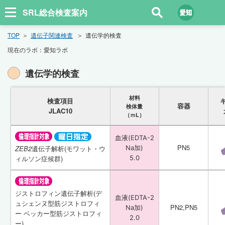
SRL総合検査案内
TOP
遺伝子関連検査
遺伝学的検査
現在のラボ：
愛知ラボ
遺伝学的検査
材料
材料
検査項目
検査項目
容器
容器
検体量
検体量
JLAC10
JLAC10
（ｍL）
（ｍL）
血液(EDTA-2
血液(EDTA-2
PN5
PN5
ZEB2
ZEB2
遺伝子解析(モワット・ウ
遺伝子解析(モワット・ウ
Na加)
Na加)
ィルソン症候群)
ィルソン症候群)
5.0
5.0
ジストロフィン遺伝子解析(デ
ジストロフィン遺伝子解析(デ
血液(EDTA-2
血液(EDTA-2
ュシェンヌ型筋ジストロフィ
ュシェンヌ型筋ジストロフィ
PN2,PN5
PN2,PN5
Na加)
Na加)
ー ベッカー型筋ジストロフィ
ー ベッカー型筋ジストロフィ
2.0
2.0
ー)
ー)