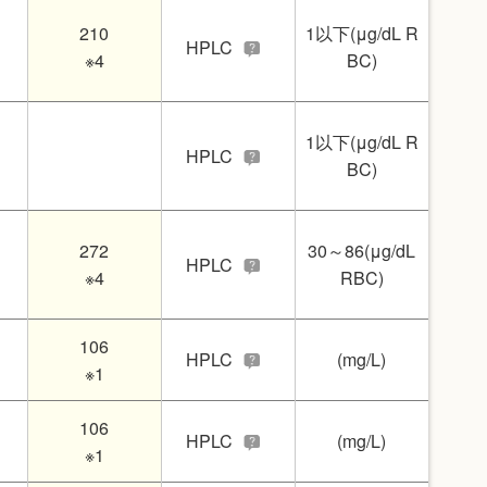
210
1以下(μg/dL R
HPLC
※4
BC)
1以下(μg/dL R
HPLC
BC)
272
30～86(μg/dL
HPLC
※4
RBC)
106
HPLC
(mg/L)
※1
106
HPLC
(mg/L)
※1