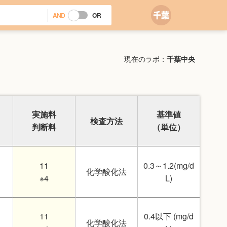
AND
OR
現在のラボ：
千葉中央
実施料
基準値
検査方法
判断料
（単位）
11
0.3～1.2(mg/d
化学酸化法
※4
L)
11
0.4以下 (mg/d
化学酸化法