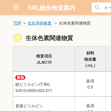
SRL総合検査案内
TOP
生化学的検査
生体色素関連物質
生体色素関連物質
材料
検査項目
検体量
JLAC10
（ｍL）
血清
総ビリルビン(T-Bil)
0.5
3J010-0000-023-271
直接ビリルビン
血清