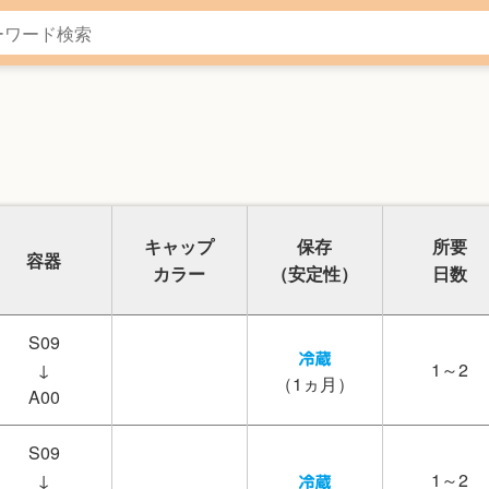
キャップ
保存
所要
容器
カラー
（安定性）
日数
S09
↓
1～2
（1ヵ月）
A00
S09
↓
1～2