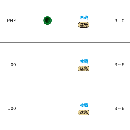
PHS
3～9
U00
3～6
U00
3～6