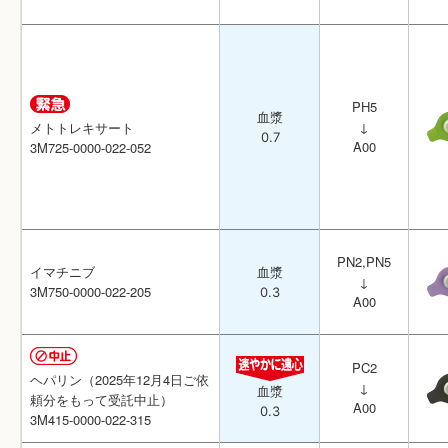
PH5
PH5
血漿
血漿
↓
↓
メトトレキサート
メトトレキサート
0.7
0.7
A00
A00
3M725-0000-022-052
3M725-0000-022-052
PN2,PN5
PN2,PN5
イマチニブ
イマチニブ
血漿
血漿
↓
↓
3M750-0000-022-205
3M750-0000-022-205
0.3
0.3
A00
A00
PC2
PC2
ヘパリン（2025年12月4日ご依
ヘパリン（2025年12月4日ご依
↓
↓
血漿
血漿
頼分をもって受託中止）
頼分をもって受託中止）
A00
A00
0.3
0.3
3M415-0000-022-315
3M415-0000-022-315