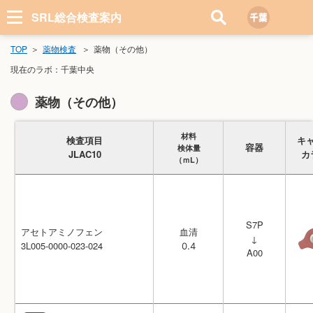
SRL総合検査案内
TOP
薬物検査
薬物（その他）
現在のラボ：
千葉中央
薬物（その他）
材料
材料
検査項目
検査項目
キ
キ
容器
容器
検体量
検体量
JLAC10
JLAC10
カ
カ
（ｍL）
（ｍL）
S7P
S7P
アセトアミノフェン
アセトアミノフェン
血清
血清
↓
↓
3L005-0000-023-024
3L005-0000-023-024
0.4
0.4
A00
A00