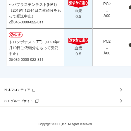
PC2
PC2
ヘパプラスチンテスト(HPT)
ヘパプラスチンテスト(HPT)
↓
↓
（2019年12月4日ご依頼分をも
（2019年12月4日ご依頼分をも
血漿
血漿
A00
A00
って受託中止）
って受託中止）
0.5
0.5
2B045-0000-022-311
2B045-0000-022-311
PC2
PC2
トロンボテスト(TT)（2021年3
トロンボテスト(TT)（2021年3
↓
↓
月19日ご依頼分をもって受託
月19日ご依頼分をもって受託
血漿
血漿
A00
A00
中止）
中止）
0.5
0.5
2B035-0000-022-311
2B035-0000-022-311
H.U.フロンティア
SRLグループサイト
Copyright © SRL,Inc. All rights reserved.