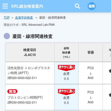
SRL総合検査案内
TOP
血液学的検査
凝固・線溶関連検査
現在のラボ：
SRL Advanced Lab.FMA
凝固・線溶関連検査
材料
材料
検査項目
検査項目
容器
容器
検体量
検体量
JLAC10
JLAC10
（ｍL）
（ｍL）
活性化部分 トロンボプラスチ
活性化部分 トロンボプラスチ
PC2
PC2
ン時間 (APTT)
ン時間 (APTT)
↓
↓
血漿
血漿
2B020-0000-022-311
2B020-0000-022-311
A00
A00
0.5
0.5
PC2
PC2
↓
↓
プロトロンビン時間(PT)
プロトロンビン時間(PT)
血漿
血漿
A00
A00
2B030-0000-022-311
2B030-0000-022-311
0.5
0.5