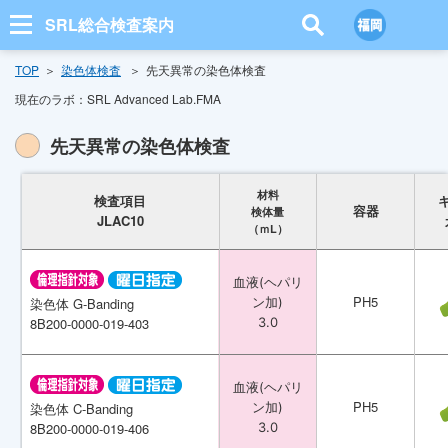
SRL総合検査案内
TOP
染色体検査
先天異常の染色体検査
現在のラボ：
SRL Advanced Lab.FMA
先天異常の染色体検査
材料
材料
検査項目
検査項目
容器
容器
検体量
検体量
JLAC10
JLAC10
（ｍL）
（ｍL）
血液(ヘパリ
血液(ヘパリ
PH5
PH5
染色体 G-Banding
染色体 G-Banding
ン加)
ン加)
8B200-0000-019-403
8B200-0000-019-403
3.0
3.0
血液(ヘパリ
血液(ヘパリ
PH5
PH5
染色体 C-Banding
染色体 C-Banding
ン加)
ン加)
8B200-0000-019-406
8B200-0000-019-406
3.0
3.0