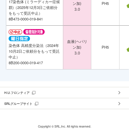
17染色体 (ミラーディカー症候
17染色体 (ミラーディカー症候
PH5
PH5
ン加)
ン加)
群)（2025年12月3日ご依頼分
群)（2025年12月3日ご依頼分
3.0
3.0
をもって受託中止）
をもって受託中止）
8B473-0000-019-841
8B473-0000-019-841
血液(ヘパリ
血液(ヘパリ
染色体 高精度分染法（2024年
染色体 高精度分染法（2024年
PH5
PH5
ン加)
ン加)
10月2日ご依頼分をもって受託
10月2日ご依頼分をもって受託
3.0
3.0
中止）
中止）
8B200-0000-019-417
8B200-0000-019-417
H.U.フロンティア
SRLグループサイト
Copyright © SRL,Inc. All rights reserved.