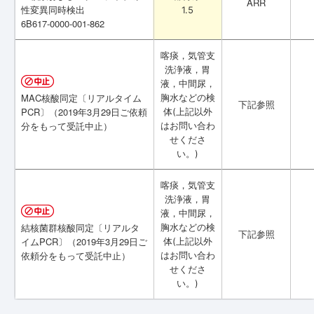
ARR
ARR
性変異同時検出
性変異同時検出
1.5
1.5
6B617-0000-001-862
6B617-0000-001-862
喀痰，気管支
喀痰，気管支
洗浄液，胃
洗浄液，胃
液，中間尿，
液，中間尿，
MAC核酸同定〔リアルタイム
MAC核酸同定〔リアルタイム
胸水などの検
胸水などの検
下記参照
下記参照
PCR〕（2019年3月29日ご依頼
PCR〕（2019年3月29日ご依頼
体(上記以外
体(上記以外
分をもって受託中止）
分をもって受託中止）
はお問い合わ
はお問い合わ
せくださ
せくださ
い。)
い。)
喀痰，気管支
喀痰，気管支
洗浄液，胃
洗浄液，胃
液，中間尿，
液，中間尿，
結核菌群核酸同定〔リアルタ
結核菌群核酸同定〔リアルタ
胸水などの検
胸水などの検
下記参照
下記参照
イムPCR〕（2019年3月29日ご
イムPCR〕（2019年3月29日ご
体(上記以外
体(上記以外
依頼分をもって受託中止）
依頼分をもって受託中止）
はお問い合わ
はお問い合わ
せくださ
せくださ
い。)
い。)