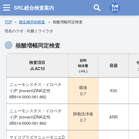
SRL総合検査案内
TOP
微生物学的検査
核酸増幅同定検査
現在のラボ：
札幌ミライラボ
核酸増幅同定検査
材料
材料
検査項目
検査項目
容器
容器
検体量
検体量
JLAC10
JLAC10
（ｍL）
（ｍL）
ニューモシスチス・イロベチ
ニューモシスチス・イロベチ
喀痰
喀痰
イ(P. jirovecii)DNA定性
イ(P. jirovecii)DNA定性
X00
X00
0.7
0.7
6B614-0000-061-862
6B614-0000-061-862
ニューモシスチス・イロベチ
ニューモシスチス・イロベチ
肺胞洗浄液
肺胞洗浄液
イ(P. jirovecii)DNA定性
イ(P. jirovecii)DNA定性
ARR
ARR
0.7
0.7
6B614-0000-091-862
6B614-0000-091-862
マイコプラズマニューモニエD
マイコプラズマニューモニエD