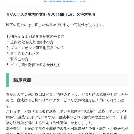
胃がんリスク層別化検査 (ABC分類)
〔LA〕
の注意事項
以下の場合には、正しい結果が得られない可能性があります。
明らかな上部消化器症状のある方
上部消化管疾患治療中の方
プロトンポンプ阻害剤服用中の方
胃切除をされた方
腎不全の方
ピロリ菌の除菌治療を受けた方
臨床意義
胃がんの主な発症原因はピロリ菌感染であり、ピロリ菌の感染歴を調べるた
めに、血液による抗ヘリコバクターピロリ抗体検査が広く用いられていま
す。
これまで、ピロリ菌に現在感染している状態を“現感染”、感染していない状
態を“未感染”と分けていますが、血液中のピロリ菌抗体検査において、未感
染と現感染が混在する問題（陰性高値）がありました。
本検査は、上記の問題点を無視できると日本胃がん予知・診断・治療研究機
構から推奨されている試薬を使用しており、より精度が高い検査です。