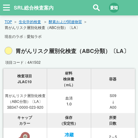
SRL総合検査案内
TOP
生化学的検査
酵素および関連物質
胃がんリスク層別化検査（ABC分類）〔LA〕
現在のラボ：
愛知ラボ
胃がんリスク層別化検査（ABC分類）〔LA〕
項目コード：
4A1502
材料
検査項目
検体量
容器
JLAC10
（ｍL）
胃がんリスク層別化検査
S09
血清
（ABC分類）〔LA〕
↓
1.0
3B347-0000-023-920
A00
キャップ
保存
所要
カラー
（安定性）
日数
2～5