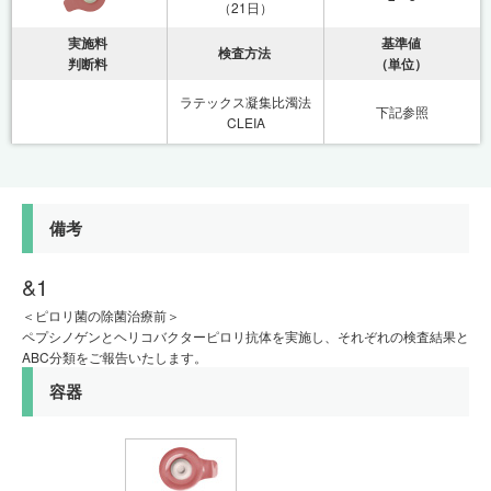
（21日）
実施料
基準値
検査方法
判断料
（単位）
ラテックス凝集比濁法
下記参照
CLEIA
備考
&1
＜ピロリ菌の除菌治療前＞
ペプシノゲンとヘリコバクターピロリ抗体を実施し、それぞれの検査結果と
ABC分類をご報告いたします。
容器