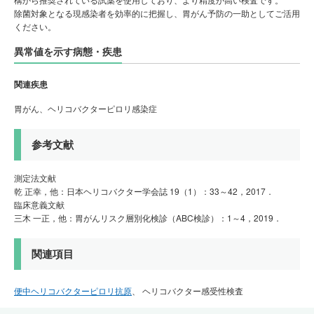
除菌対象となる現感染者を効率的に把握し、胃がん予防の一助としてご活用
ください。
異常値を示す病態・疾患
関連疾患
胃がん、ヘリコバクターピロリ感染症
参考文献
測定法文献
乾 正幸，他：日本ヘリコバクター学会誌 19（1）：33～42，2017．
臨床意義文献
三木 一正，他：胃がんリスク層別化検診（ABC検診）：1～4，2019．
関連項目
便中ヘリコバクターピロリ抗原
ヘリコバクター感受性検査