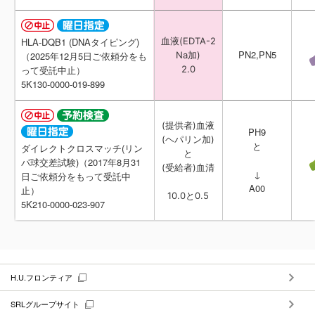
血液(EDTA-2
血液(EDTA-2
HLA-DQB1 (DNAタイピング)
HLA-DQB1 (DNAタイピング)
PN2,PN5
PN2,PN5
Na加)
Na加)
（2025年12月5日ご依頼分をも
（2025年12月5日ご依頼分をも
2.0
2.0
って受託中止）
って受託中止）
5K130-0000-019-899
5K130-0000-019-899
(提供者) 血液
(提供者) 血液
PH9
PH9
(ヘパリン加)
(ヘパリン加)
と
と
ダイレクトクロスマッチ(リン
ダイレクトクロスマッチ(リン
と
と
パ球交差試験)（2017年8月31
パ球交差試験)（2017年8月31
(受給者) 血清
(受給者) 血清
↓
↓
日ご依頼分をもって受託中
日ご依頼分をもって受託中
A00
A00
止）
止）
10.0 と 0.5
10.0 と 0.5
5K210-0000-023-907
5K210-0000-023-907
H.U.フロンティア
SRLグループサイト