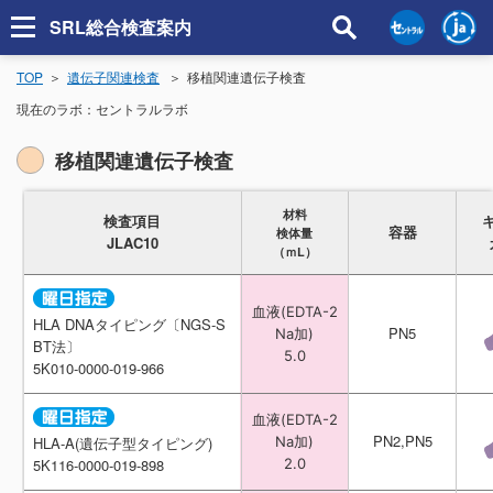
SRL総合検査案内
TOP
遺伝子関連検査
移植関連遺伝子検査
現在のラボ：
セントラルラボ
移植関連遺伝子検査
材料
材料
検査項目
検査項目
容器
容器
検体量
検体量
JLAC10
JLAC10
（ｍL）
（ｍL）
血液(EDTA-2
血液(EDTA-2
HLA DNAタイピング〔NGS-S
HLA DNAタイピング〔NGS-S
PN5
PN5
Na加)
Na加)
BT法〕
BT法〕
5.0
5.0
5K010-0000-019-966
5K010-0000-019-966
血液(EDTA-2
血液(EDTA-2
PN2,PN5
PN2,PN5
Na加)
Na加)
HLA-A(遺伝子型タイピング)
HLA-A(遺伝子型タイピング)
2.0
2.0
5K116-0000-019-898
5K116-0000-019-898