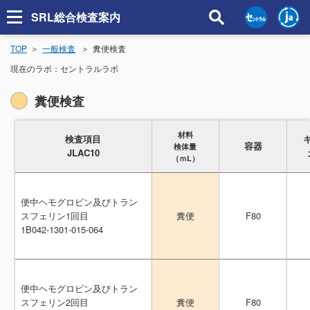
SRL総合検査案内
TOP
一般検査
糞便検査
現在のラボ：
セントラルラボ
糞便検査
材料
材料
検査項目
検査項目
容器
容器
検体量
検体量
JLAC10
JLAC10
（ｍL）
（ｍL）
便中ヘモグロビン及びトラン
便中ヘモグロビン及びトラン
スフェリン1回目
スフェリン1回目
F80
F80
糞便
糞便
1B042-1301-015-064
1B042-1301-015-064
便中ヘモグロビン及びトラン
便中ヘモグロビン及びトラン
スフェリン2回目
スフェリン2回目
F80
F80
糞便
糞便