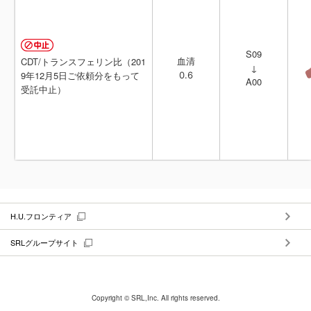
S09
S09
CDT/トランスフェリン比（201
CDT/トランスフェリン比（201
血清
血清
↓
↓
9年12月5日ご依頼分をもって
9年12月5日ご依頼分をもって
0.6
0.6
A00
A00
受託中止）
受託中止）
H.U.フロンティア
SRLグループサイト
Copyright © SRL,Inc. All rights reserved.