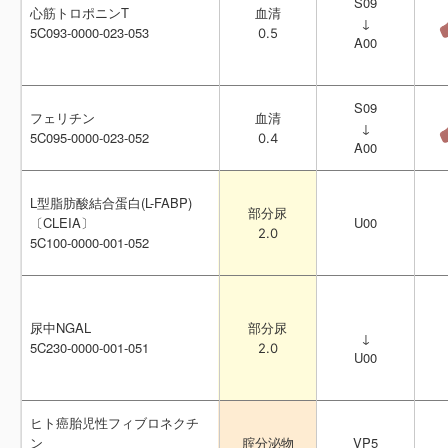
S09
S09
心筋トロポニンT
心筋トロポニンT
血清
血清
↓
↓
5C093-0000-023-053
5C093-0000-023-053
0.5
0.5
A00
A00
S09
S09
フェリチン
フェリチン
血清
血清
↓
↓
5C095-0000-023-052
5C095-0000-023-052
0.4
0.4
A00
A00
L型脂肪酸結合蛋白(L-FABP)
L型脂肪酸結合蛋白(L-FABP)
部分尿
部分尿
〔CLEIA〕
〔CLEIA〕
U00
U00
2.0
2.0
5C100-0000-001-052
5C100-0000-001-052
尿中NGAL
尿中NGAL
部分尿
部分尿
↓
↓
5C230-0000-001-051
5C230-0000-001-051
2.0
2.0
U00
U00
ヒト癌胎児性フィブロネクチ
ヒト癌胎児性フィブロネクチ
ン
ン
VP5
VP5
腟分泌物
腟分泌物