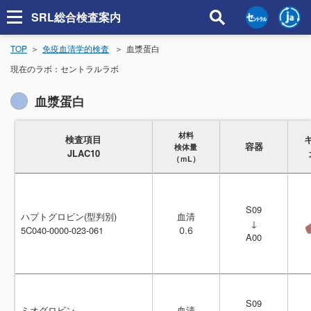
SRL総合検査案内
TOP
免疫血清学的検査
血漿蛋白
現在のラボ：
セントラルラボ
血漿蛋白
材料
材料
検査項目
検査項目
容器
容器
検体量
検体量
JLAC10
JLAC10
（ｍL）
（ｍL）
S09
S09
ハプトグロビン(型判別)
ハプトグロビン(型判別)
血清
血清
↓
↓
5C040-0000-023-061
5C040-0000-023-061
0.6
0.6
A00
A00
S09
S09
ミオグロビン
ミオグロビン
血清
血清