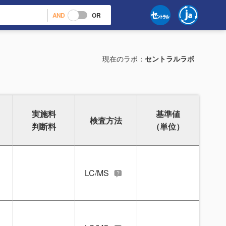
AND
OR
現在のラボ：
セントラルラボ
実施料
基準値
検査方法
判断料
（単位）
LC/MS