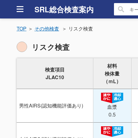
SRL総合検査案内
TOP
その他検査
リスク検査
リスク検査
材料
検査項目
検体量
JLAC10
（ｍL）
男性AIRS(認知機能評価あり)
血漿
0.5