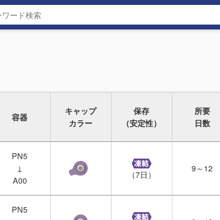
キャップ
保存
所要
容器
カラー
（安定性）
日数
PN5
↓
9～12
（7日）
A00
PN5