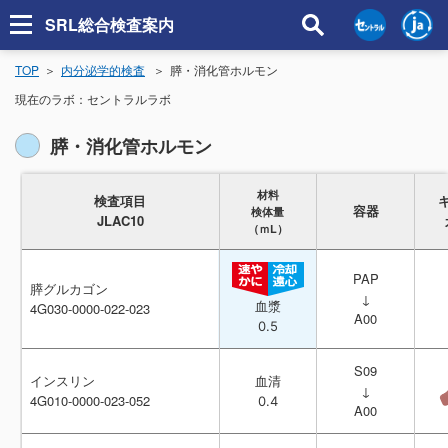
SRL総合検査案内
TOP
内分泌学的検査
膵・消化管ホルモン
現在のラボ：
セントラルラボ
膵・消化管ホルモン
材料
材料
検査項目
検査項目
容器
容器
検体量
検体量
JLAC10
JLAC10
（ｍL）
（ｍL）
PAP
PAP
膵グルカゴン
膵グルカゴン
↓
↓
血漿
血漿
4G030-0000-022-023
4G030-0000-022-023
A00
A00
0.5
0.5
S09
S09
インスリン
インスリン
血清
血清
↓
↓
4G010-0000-023-052
4G010-0000-023-052
0.4
0.4
A00
A00