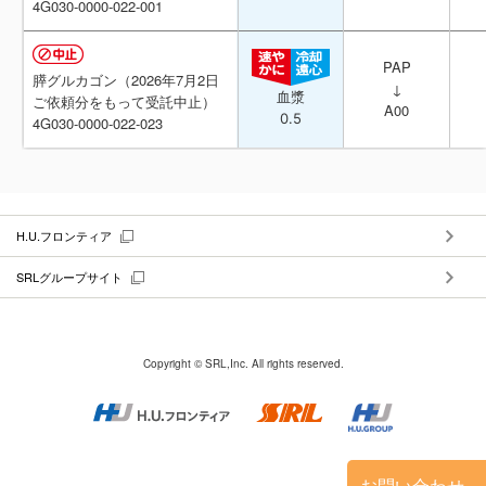
4G030-0000-022-001
4G030-0000-022-001
PAP
PAP
膵グルカゴン（2026年7月2日
膵グルカゴン（2026年7月2日
↓
↓
血漿
血漿
ご依頼分をもって受託中止）
ご依頼分をもって受託中止）
A00
A00
0.5
0.5
4G030-0000-022-023
4G030-0000-022-023
H.U.フロンティア
SRLグループサイト
Copyright © SRL,Inc. All rights reserved.
お問い合わせ