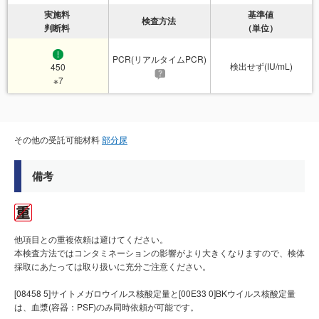
実施料
基準値
検査方法
判断料
（単位）
PCR(リアルタイムPCR)
検出せず(IU/mL)
450
※7
その他の受託可能材料
部分尿
備考
他項目との重複依頼は避けてください。
本検査方法ではコンタミネーションの影響がより大きくなりますので、検体
採取にあたっては取り扱いに充分ご注意ください。
[08458 5]サイトメガロウイルス核酸定量と[00E33 0]BKウイルス核酸定量
は、血漿(容器：PSF)のみ同時依頼が可能です。