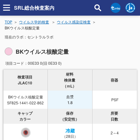
SRL総合検査案内
TOP
ウイルス学的検査
ウイルス感染症検査
BKウイルス核酸定量
現在のラボ：
セントラルラボ
BKウイルス核酸定量
項目コード：
00E33 0(旧 0E33 0)
材料
検査項目
検体量
容器
JLAC10
（ｍL）
BKウイルス核酸定量
血漿
PSF
5F825-1441-022-862
1.8
キャップ
保存
所要
カラー
（安定性）
日数
2～4
（28日）