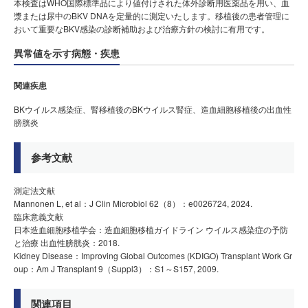
本検査はWHO国際標準品により値付けされた体外診断用医薬品を用い、血
漿または尿中のBKV DNAを定量的に測定いたします。移植後の患者管理に
おいて重要なBKV感染の診断補助および治療方針の検討に有用です。
異常値を示す病態・疾患
関連疾患
BKウイルス感染症、腎移植後のBKウイルス腎症、造血細胞移植後の出血性
膀胱炎
参考文献
測定法文献
Mannonen L, et al：J Clin Microbiol 62（8）：e0026724, 2024.
臨床意義文献
日本造血細胞移植学会：造血細胞移植ガイドライン ウイルス感染症の予防
と治療 出血性膀胱炎：2018.
Kidney Disease：Improving Global Outcomes (KDIGO) Transplant Work Gr
oup：Am J Transplant 9（Suppl3）：S1～S157, 2009.
関連項目