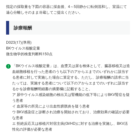
指定の採取量を下図の容器に採血後、4～5回静かに転倒混和し、室温にて
遠心分離しそのまま冷蔵してご提出ください。
診療報酬
D023(17)(準用)
BKウイルス核酸定量
微生物学的検査判断料150点
「BKウイルス核酸定量」は、血漿又は尿を検体として、臓器移植又は造
血細胞移植を行った患者のうち以下のアからエまでのいずれかに該当す
る患者に対して実施した場合に算定する。ただし、診療報酬の請求に当
たっては、実施する患者について以下のアからエまでのいずれに該当す
るかを診療報酬明細書の摘要欄に記載すること。
ア 尿中ウイルス感染細胞の検出又は腎機能の低下等によりBKV腎症を疑
う患者
イ 血尿等の所見により出血性膀胱炎を疑う患者
ウ BKV感染症と診断され治療を開始されており、治療効果の確認が必要
な患者
エ 拒絶反応又は移植片対宿主病(GVHD)に対する治療を実施し、BKV活
性化の評価が必要な患者