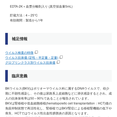
EDTA-2K＋血漿分離剤入り (真空採血量5mL)
貯蔵方法：4～25℃
有効期間：製造から1年
補足情報
ウイルス検査の特徴
ウイルス抗体価 (定性・半定量・定量)
グロブリンクラス別ウイルス抗体価
臨床意義
BKウイルス(BKV)はポリオーマウイルス科に属するDNAウイルスで、幼少
期に不顕性感染し、その後は尿路系上皮細胞などに潜伏感染するとされ、成
人の抗体保有率は50～90%であることが報告されています。
BKVは腎移植や造血細胞移植(hematopoietic cell transplantation：HCT)後の
免疫抑制状態で再活性化し、腎移植ではBKV腎症による移植腎機能の低下や
喪失、HCTではウイルス性出血性膀胱炎の原因となります。