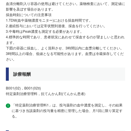
血清分離剤入り容器の使用は避けてください。薬物検査において、測定値に
影響を及ぼす場合があります。
採血時刻についての注意事項
1.TDM(血中薬物濃度モニター)における採血時間です。
2.連続投与においては定常状態到達後、採血を行ってください。
3.中毒時はPeak濃度も測定する必要があります。
4.標準的な時間であり、患者状況にあわせて採血するのが望ましいと思われ
ます。
下図の容器に採血し、よく混和させ、3時間以内に血漿分離してください。
3時間以上の場合、低値となる可能性があります。血漿は冷蔵保存してくだ
さい。
診療報酬
B001(02)，B001(02ﾛ)
特定薬剤治療管理料，抗てんかん剤(てんかん患者)
「特定薬剤治療管理料1」は、投与薬剤の血中濃度を測定し、その結果
に基づき当該薬剤の投与量を精密に管理した場合、月1回に限り算定す
る。