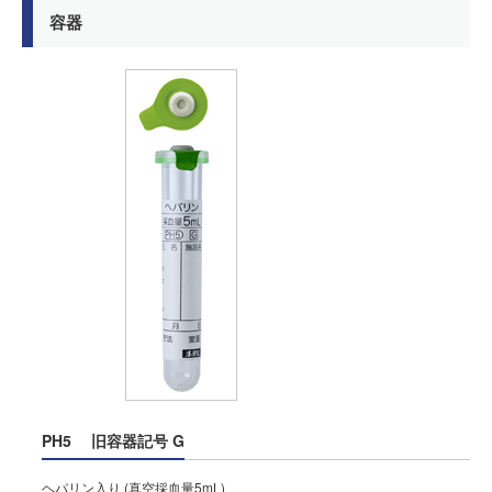
容器
PH5
旧容器記号
G
ヘパリン入り (真空採血量5mL)