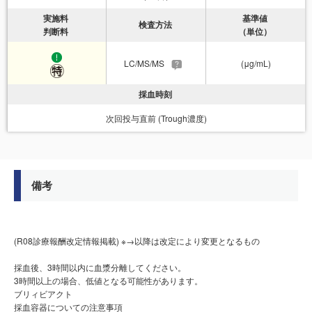
実施料
基準値
検査方法
判断料
（単位）
LC/MS/MS
(μg/mL)
採血時刻
次回投与直前 (Trough濃度)
備考
(R08診療報酬改定情報掲載) ※→以降は改定により変更となるもの
採血後、3時間以内に血漿分離してください。
3時間以上の場合、低値となる可能性があります。
ブリィビアクト
採血容器についての注意事項