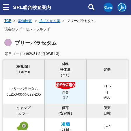
SRL総合検査案内
TOP
薬物検査
抗てんかん薬
ブリーバラセタム
現在のラボ：
セントラルラボ
ブリーバラセタム
項目コード：
00W51 2(旧 0W51 3)
材料
検査項目
検体量
容器
JLAC10
（ｍL）
PH5
ブリーバラセタム
↓
血漿
3L253-0000-022-205
A00
0.3
キャップ
保存
所要
カラー
（安定性）
日数
3～5
（28日）