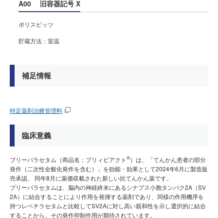
A00
旧容器記号 X
ポリスピッツ
貯蔵方法：室温
補足情報
特定薬剤治療管理料
臨床意義
®
ブリーバラセタム（商品名：ブリィビアクト
）は、「てんかん患者の部分
発作（二次性全般化発作を含む）」を効能・効果として2024年6月に製造販
売承認、 同年8月に薬価収載された新しい抗てんかん薬です。
ブリーバラセタムは、脳内の神経終末にあるシナプス小胞タンパク2A（SV
2A）に結合することにより作用を発揮する薬剤であり、同様の作用機序を
持つレベチラセタムと比較してSV2Aに対し高い親和性を示し選択的に結合
することから、その発作抑制作用が期待されています。