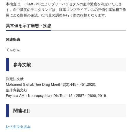
本検査は、LC/MS/MSによりブリーバラセタムの血中濃度を測定いたしま
す。血中濃度のモニタリングは、服薬コンプライアンスの評価や薬物相互作
用による影響の確認、投与量の調整を行う際の指標となります。
異常値を示す病態・疾患
関連疾患
てんかん
参考文献
測定法文献
Mohamed S,et al:Ther Drug Monit 42(3):445～451,2020.
臨床意義文献
Feyissa AM：Neuropsychiatr Dis Treat 15：2587～2600, 2019.
関連項目
レベチラセタム