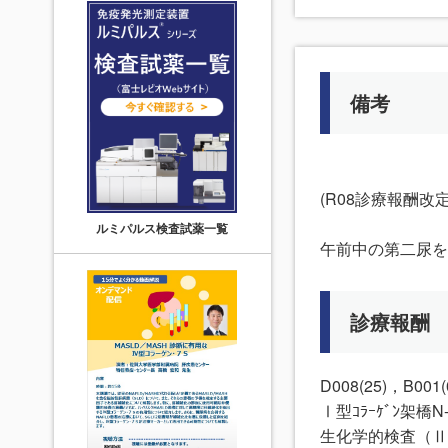
備考
(R08診療報酬
ルミパルス検査試薬一覧
午前中の第二尿
診療報酬
D008(25)，B001(
Ⅰ型ｺﾗｰｹﾞﾝ架橋
生化学的検査（Ⅱ）