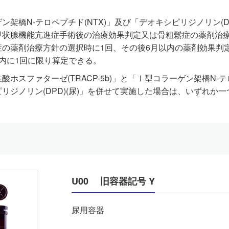
ン架橋N-テロペプチド(NTX)」及び「デオキシピリジノリン(
甲状腺機能亢進症手術後の治療効果判定又は骨粗鬆症の薬剤治
症の薬剤治療方針の選択時に1回、その後6月以内の薬剤効果判
内に1回に限り算定できる。
酸ホスファターゼ(TRACP-5b)」と「Ⅰ型コラーゲン架橋N-テ
リジノリン(DPD)(尿)」を併せて実施した場合は、いずれか
U00
旧容器記号 Y
尿用容器