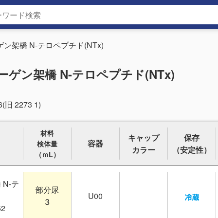
ン架橋 N-テロペプチド(NTx)
ゲン架橋 N-テロペプチド(NTx)
6(旧 2273 1)
材料
キャップ
保存
容器
検体量
カラー
（安定性）
（ｍL）
N-テ
部分尿
U00
3
52