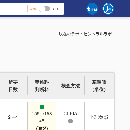
AND
OR
現在のラボ：
セントラルラボ
所要
実施料
基準値
検査方法
日数
判断料
（単位）
156→153
CLEIA
2～4
下記参照
※5