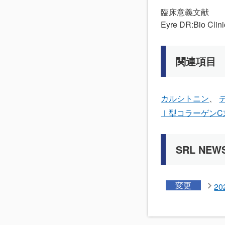
臨床意義文献
Eyre DR:Bio C
関連項目
カルシトニン
Ⅰ型コラーゲンC末
SRL NEW
変更
2