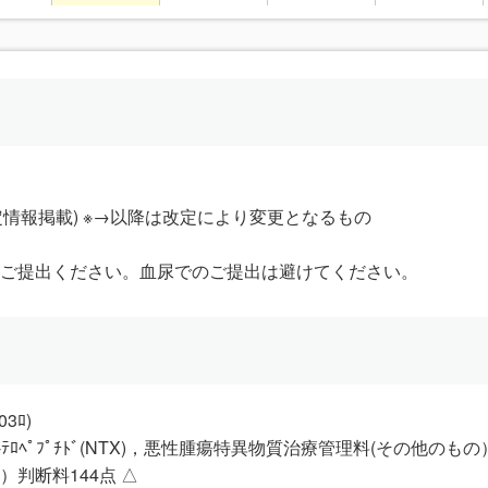
改定情報掲載) ※→以降は改定により変更となるもの
をご提出ください。血尿でのご提出は避けてください。
03ﾛ)
N-ﾃﾛﾍﾟﾌﾟﾁﾄﾞ(NTX)，悪性腫瘍特異物質治療管理料(その他のもの
判断料144点 △