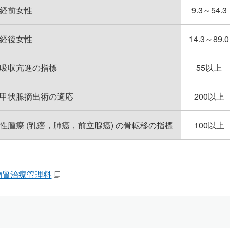
経前女性
9.3～54.3
経後女性
14.3～89.0
吸収亢進の指標
55以上
甲状腺摘出術の適応
200以上
性腫瘍 (乳癌，肺癌，前立腺癌) の骨転移の指標
100以上
物質治療管理料