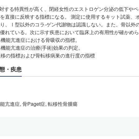
に対する特異性が高く、閉経女性のエストロゲン分泌の低下やペ
を直接に反映する指標になる。 測定に使用するキット試薬、オ
り、Ⅰ型以外のコラ-ゲン代謝物は認識しない。また、骨以外
が優れている。次に示す疾患において臨床上の有用性が確かめ
状腺機能亢進症における骨吸収の指標。
腺機能亢進症の治療(手術)効果の判定。
骨転移の指標および骨転移病巣の進行度の指標
態・疾患
亢進症, 骨Paget症, 転移性骨腫瘍