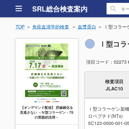
SRL総合検査案内
TOP
免疫血清学的検査
血漿蛋白
Ⅰ型コラーゲ
Ⅰ型コラー
項目コード：
02273 
検査項目
JLAC10
【オンデマンド配信】 肝線維化を
Ⅰ型コラーゲン架橋 
見逃さない －Ⅳ型コラーゲン・7S
ロペプチド(NTx)
の実践的活用－
5C123-0000-001-0