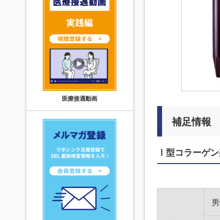
医療接遇動画
補足情報
Ⅰ型コラーゲン架
男