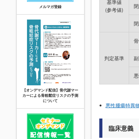
基準値
閉
メルマガ登録
(参考値)
閉
骨
判定基準
副
悪
【オンデマンド配信】骨代謝マー
カーによる骨粗鬆症リスクの予測
について
悪性腫瘍特異
臨床意義