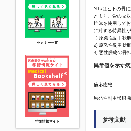
NTxはヒトの骨
とより、骨の吸収
抗体を使用してお
に対する特異性
1) 原発性副甲
セミナー一覧
2) 原発性副甲状
3) 悪性腫瘍の
異常値を示す病
適応疾患
原発性副甲状腺機能
参考文献
学術情報サイト