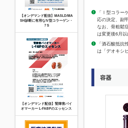
「Ⅰ型コラーゲ
【オンデマンド配信】MASLD/MA
応の決定、副
SH診断に有用なⅣ型コラーゲン・
７S
なお、骨粗鬆
は変更後6月以
「酒石酸抵抗性
は「デオキシピ
容器
【オンデマンド配信】腎障害バイ
オマーカー L-FABPのエッセンス