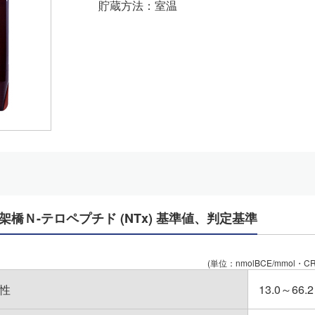
貯蔵方法：室温
橋Ｎ-テロペプチド (NTx) 基準値、判定基準
(単位：nmolBCE/mmol・CR
性
13.0～66.2