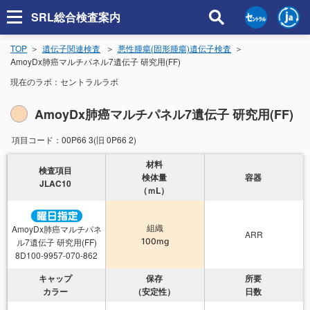
SRL総合検査案内
TOP
遺伝子関連検査
悪性腫瘍(固形腫瘍)遺伝子検査
AmoyDx肺癌マルチパネル7遺伝子 研究用(FF)
現在のラボ：
セントラルラボ
AmoyDx肺癌マルチパネル7遺伝子 研究用(FF)
項目コード：
00P66 3(旧 0P66 2)
材料
検査項目
検体量
容器
JLAC10
（ｍL）
AmoyDx肺癌マルチパネ
組織
ARR
ル7遺伝子 研究用(FF)
100mg
8D100-9957-070-862
キャップ
保存
所要
カラー
（安定性）
日数