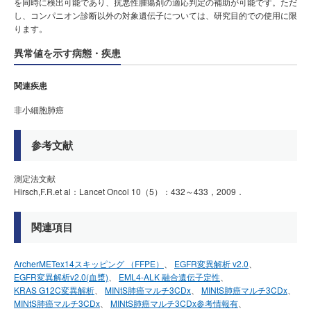
を同時に検出可能であり、抗悪性腫瘍剤の適応判定の補助が可能です。ただ
し、コンパニオン診断以外の対象遺伝子については、研究目的での使用に限
ります。
異常値を示す病態・疾患
関連疾患
非小細胞肺癌
参考文献
測定法文献
Hirsch,F.R.et al：Lancet Oncol 10（5）：432～433，2009．
関連項目
ArcherMETex14スキッピング （FFPE）
EGFR変異解析 v2.0
EGFR変異解析v2.0(血漿)
EML4-ALK 融合遺伝子定性
KRAS G12C変異解析
MINtS肺癌マルチ3CDx
MINtS肺癌マルチ3CDx
MINtS肺癌マルチ3CDx
MINtS肺癌マルチ3CDx参考情報有