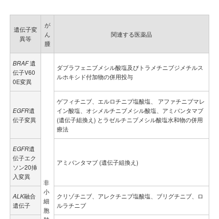
が
遺伝子変
ん
関連する医薬品
異等
腫
BRAF
遺
ダブラフェニブメシル酸塩及びトラメチニブジメチルス
伝子V60
ルホキシド付加物の併用投与
0E変異
ゲフィチニブ、エルロチニブ塩酸塩、 アファチニブマレ
EGFR
遺
イン酸塩、オシメルチニブメシル酸塩、アミバンタマブ
伝子変異
(遺伝子組換え) とラゼルチニブメシル酸塩水和物の併用
療法
EGFR
遺
伝子エク
アミバンタマブ (遺伝子組換え)
ソン20挿
入変異
非
小
ALK
融合
クリゾチニブ、アレクチニブ塩酸塩、ブリグチニブ、ロ
細
遺伝子
ルラチニブ
胞