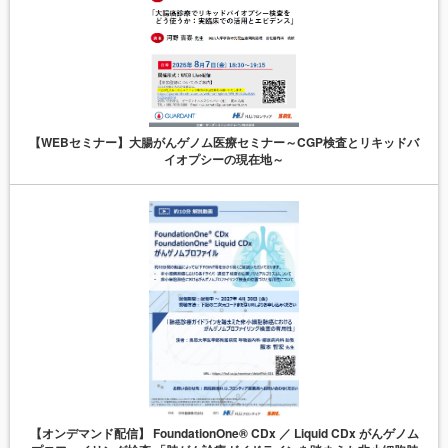
【WEBセミナー】大腸がんゲノム医療セミナー～CGP検査とリキッドバ
イオプシーの現在地～
【オンデマンド配信】 FoundationOne® CDx ／ Liquid CDx がんゲノム