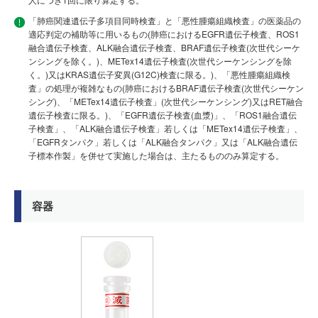
「肺癌関連遺伝子多項目同時検査」と「悪性腫瘍組織検査」の医薬品の
適応判定の補助等に用いるもの(肺癌におけるEGFR遺伝子検査、ROS1
融合遺伝子検査、ALK融合遺伝子検査、BRAF遺伝子検査(次世代シーケ
ンシングを除く。)、METex14遺伝子検査(次世代シーケンシングを除
く。)又はKRAS遺伝子変異(G12C)検査に限る。)、「悪性腫瘍組織検
査」の処理が複雑なもの(肺癌におけるBRAF遺伝子検査(次世代シーケン
シング)、「METex14遺伝子検査」(次世代シーケンシング)又はRET融合
遺伝子検査に限る。)、「EGFR遺伝子検査(血漿)」、「ROS1融合遺伝
子検査」、「ALK融合遺伝子検査」若しくは「METex14遺伝子検査」、
「EGFRタンパク」若しくは「ALK融合タンパク」又は「ALK融合遺伝
子標本作製」を併せて実施した場合は、主たるもののみ算定する。
容器