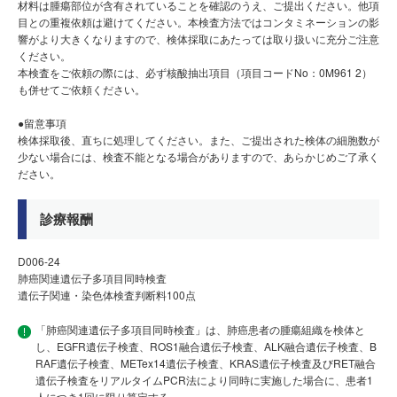
材料は腫瘍部位が含有されていることを確認のうえ、ご提出ください。他項
目との重複依頼は避けてください。本検査方法ではコンタミネーションの影
響がより大きくなりますので、検体採取にあたっては取り扱いに充分ご注意
ください。
本検査をご依頼の際には、必ず核酸抽出項目（項目コードNo：0M961 2）
も併せてご依頼ください。
●留意事項
検体採取後、直ちに処理してください。また、ご提出された検体の細胞数が
少ない場合には、検査不能となる場合がありますので、あらかじめご了承く
ださい。
診療報酬
D006-24
肺癌関連遺伝子多項目同時検査
遺伝子関連・染色体検査判断料100点
「肺癌関連遺伝子多項目同時検査」は、肺癌患者の腫瘍組織を検体と
し、EGFR遺伝子検査、ROS1融合遺伝子検査、ALK融合遺伝子検査、B
RAF遺伝子検査、METex14遺伝子検査、KRAS遺伝子検査及びRET融合
遺伝子検査をリアルタイムPCR法により同時に実施した場合に、患者1
人につき1回に限り算定する。