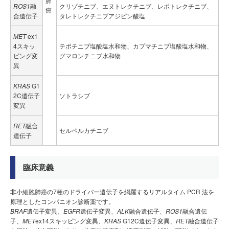
肺
ROS1
融
クリゾチニブ、エヌトレクチニブ、レポトレクチニブ、
癌
合遺伝子
タレトレクチニブアジピン酸塩
MET
ex1
4スキッ
テポチニブ塩酸塩水和物、カプマチニブ塩酸塩水和物、
ピング変
グマロンチニブ水和物
異
KRAS
G1
2C遺伝子
ソトラシブ
変異
RET
融合
セルペルカチニブ
遺伝子
臨床意義
非小細胞肺癌の7種のドライバー遺伝子を網羅するリアルタイム PCR 法を
原理としたコンパニオン診断薬です。
BRAF
遺伝子変異、
EGFR
遺伝子変異、
ALK
融合遺伝子、
ROS1
融合遺伝
子、
MET
ex14スキッピング変異、
KRAS
G12C遺伝子変異、
RET
融合遺伝子