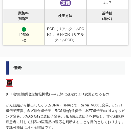
4～7
実施料
基準値
検査方法
判断料
（単位）
PCR（リアルタイムPC
R）、RT-PCR（リアル
12500
タイムPCR）
※2
備考
(R08診療報酬改定情報掲載) ※→以降は改定により変更となるもの
がん組織から抽出したゲノムDNA・RNAにて、
BRAF
V600E変異、
EGFR
遺伝子変異、
ALK
融合遺伝子、
ROS1
融合遺伝子、
MET
遺伝子ex14スキッピ
ング変異、
KRAS
G12C遺伝子変異、
RET
融合遺伝子を解析し、非小細胞肺
癌患者に対して別表の医薬品の適応を判断することを目的としております。
受託可能日は月～金曜日です。